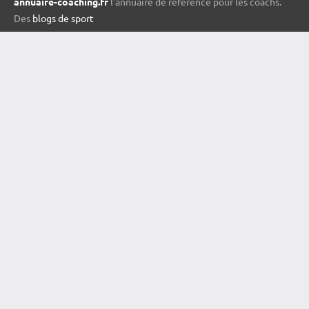
annuaire-coaching.fr
l'annuaire de référence pour les coachs.
Des
blogs de sport