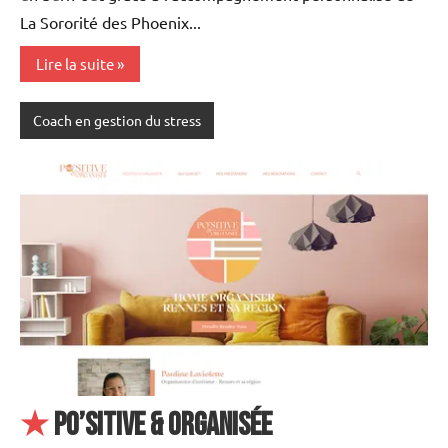
La Sororité des Phoenix...
Lire la suite
Coach en gestion du stress
★
PO’SITIVE & ORGANISÉE