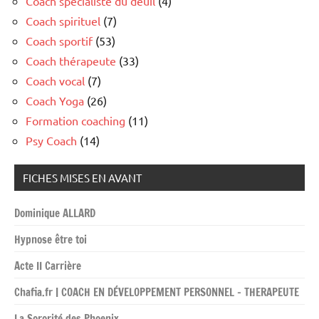
Coach spécialiste du deuil
(4)
Coach spirituel
(7)
Coach sportif
(53)
Coach thérapeute
(33)
Coach vocal
(7)
Coach Yoga
(26)
Formation coaching
(11)
Psy Coach
(14)
FICHES MISES EN AVANT
Dominique ALLARD
Hypnose être toi
Acte II Carrière
Chafia.fr | COACH EN DÉVELOPPEMENT PERSONNEL – THERAPEUTE
La Sororité des Phoenix