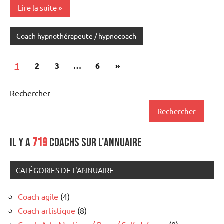
Lire la suite
Coach hypnothérapeute / hypnocoach
Pagination
Articles
1
2
3
…
6
»
des
suivants
Rechercher
publications
Rechercher
Il y a
719
coachs sur l'annuaire
CATÉGORIES DE L'ANNUAIRE
Coach agile
(4)
Coach artistique
(8)