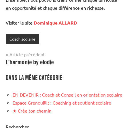
en opportunité et chaque différence en richesse.
Visiter le site
Dominique ALLARD
Coach scolaire
Étiqueté
avec
Navigation
Article précédent
site
L’harmonie by elodie
de
mis
en
l’article
Dans la même catégorie
avant
EN DEVENIR : Coach et Conseil en orientation scolaire
Espace Grenouillit : Coaching et soutient scolaire
★
Crée ton chemin
Rechercher