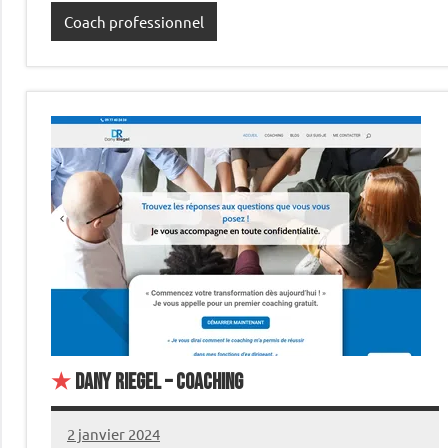
Coach professionnel
★
Dany Riegel – Coaching
2 janvier 2024
annuairecoaching