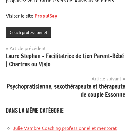
propulsez votre carrière vers de nouveaux sommets.
Visiter le site
PropulSay
Coach professionnel
Navigation
Article précédent
Laure Stephan – Facilitatrice de Lien Parent-Bébé
de
| Chartres ou Visio
l’article
Article suivant
Psychopraticienne, sexothérapeute et thérapeute
de couple Essonne
Dans la même catégorie
Julie Vambre Coaching professionnel et mentorat