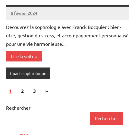
8 février 2024
annuairecoaching
Découvrez la sophrologie avec Franck Bocquier : bien-
être, gestion du stress, et accompagnement personnalisé
pour une vie harmonieuse...
Lire la suite
Coach sophrologue
Pagination
Articles
1
2
3
»
des
suivants
Rechercher
publications
Rechercher