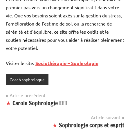
premier pas vers un changement significatif dans votre
vie. Que vos besoins soient axés sur la gestion du stress,
l’amélioration de l’estime de soi, ou la recherche de
sérénité et d’équilibre, ce site offre les outils et le
soutien nécessaires pour vous aider à réaliser pleinement
votre potentiel.
Visiter le site:
Sociothérapie – Sophrologie
Coach sophrologue
Étiqueté
avec
Navigation
Article précédent
site
★
Carole Sophrologie EFT
de
mis
en
l’article
Article suivant
avant
★
Sophrologie corps et esprit