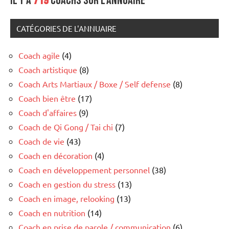
Il y a
719
coachs sur l'annuaire
CATÉGORIES DE L'ANNUAIRE
Coach agile
(4)
Coach artistique
(8)
Coach Arts Martiaux / Boxe / Self defense
(8)
Coach bien être
(17)
Coach d'affaires
(9)
Coach de Qi Gong / Tai chi
(7)
Coach de vie
(43)
Coach en décoration
(4)
Coach en développement personnel
(38)
Coach en gestion du stress
(13)
Coach en image, relooking
(13)
Coach en nutrition
(14)
Coach en prise de parole / communication
(6)