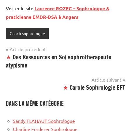
Visiter le site
Laurence ROZEC – Sophrologue &
praticienne EMDR-DSA à Angers
Coach sophrologue
Navigation
Article précédent
★
Des Ressources en Soi sophrotherapeute
de
atypisme
l’article
Article suivant
★
Carole Sophrologie EFT
Dans la même catégorie
Sandy FLAHAUT Sophrologue
Charline Forderer Sophrologue