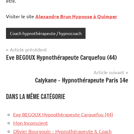
être.
Visiter le site
Alexandre Brun Hypnose à Quimper
Coach hypnothérapeute / hypnocoach
Navigation
Article précédent
Eve BEGOUX Hypnothérapeute Carquefou (44)
de
l’article
Article suivant
Calykane – Hypnothérapeute Paris 14e
Dans la même catégorie
Eve BEGOUX Hypnothérapeute Carquefou (44)
Mon Inconscient
Olivier Bourgouin – Hypnothérapeute & Coach