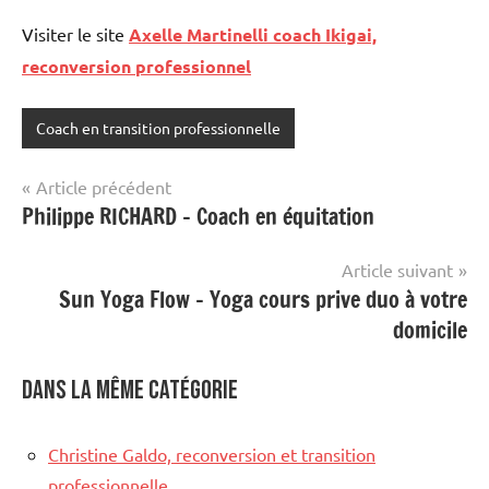
Visiter le site
Axelle Martinelli coach Ikigai,
reconversion professionnel
Coach en transition professionnelle
Navigation
Article précédent
Philippe RICHARD – Coach en équitation
de
l’article
Article suivant
Sun Yoga Flow – Yoga cours prive duo à votre
domicile
Dans la même catégorie
Christine Galdo, reconversion et transition
professionnelle