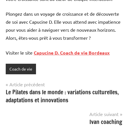
Plongez dans un voyage de croissance et de découverte
de soi avec Capucine D. Elle vous attend avec impatience
pour vous aider à naviguer vers de nouveaux horizons.
Alors, êtes-vous prêt à vous transformer ?
Visiter le site
Capucine D. Coach de vie Bordeaux
Coach de vie
Navigation
Article précédent
Le Pilates dans le monde : variations culturelles,
de
adaptations et innovations
l’article
Article suivant
Ivan coaching