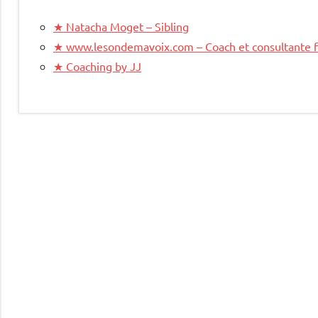
★
Natacha Moget – Sibling
★
www.lesondemavoix.com – Coach et consultante fo
★
Coaching by JJ