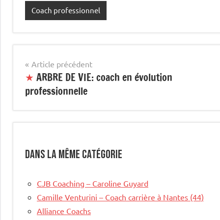
Coach professionnel
Navigation
Article précédent
★
ARBRE DE VIE: coach en évolution
de
professionnelle
l’article
Dans la même catégorie
CJB Coaching – Caroline Guyard
Camille Venturini – Coach carrière à Nantes (44)
Alliance Coachs