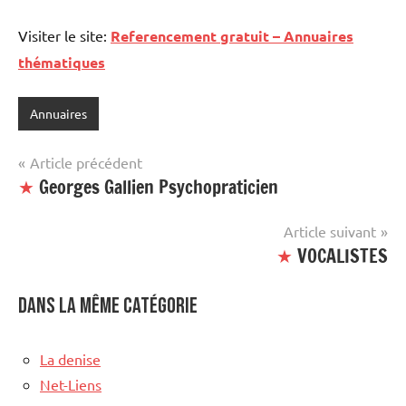
Visiter le site:
Referencement gratuit – Annuaires
thématiques
Annuaires
Navigation
Article précédent
★
Georges Gallien Psychopraticien
de
l’article
Article suivant
★
VOCALISTES
Dans la même catégorie
La denise
Net-Liens