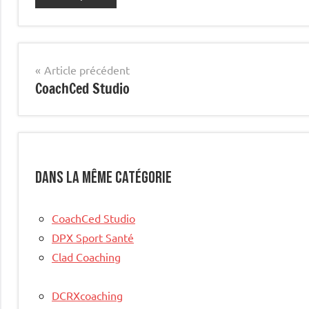
Navigation
Article précédent
CoachCed Studio
de
l’article
Dans la même catégorie
CoachCed Studio
DPX Sport Santé
Clad Coaching
DCRXcoaching