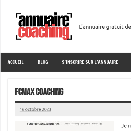
Aller
au
contenu
L'annuaire gratuit de
Annuaire
Coaching
ACCUEIL
BLOG
S’INSCRIRE SUR L’ANNUAIRE
FCmax Coaching
16 octobre 2023
annuairecoaching
Je 