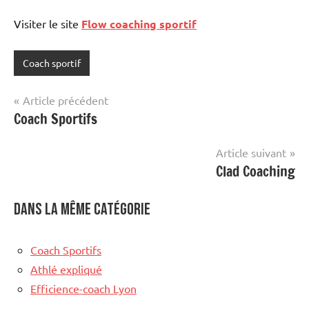
Visiter le site
Flow coaching sportif
Coach sportif
Navigation
Article précédent
Coach Sportifs
de
l’article
Article suivant
Clad Coaching
Dans la même catégorie
Coach Sportifs
Athlé expliqué
Efficience-coach Lyon