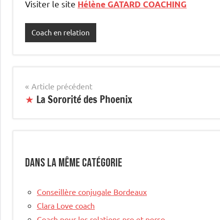
Visiter le site
Hélène GATARD COACHING
Coach en relation
Navigation
Article précédent
★
La Sororité des Phoenix
de
l’article
Dans la même catégorie
Conseillère conjugale Bordeaux
Clara Love coach
Coach pour les relations pro et perso