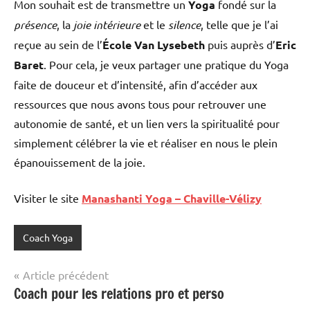
Mon souhait est de transmettre un
Yoga
fondé sur la
présence
, la
joie intérieure
et le
silence
, telle que je l’ai
reçue au sein de l’
École Van Lysebeth
puis auprès d’
Eric
Baret
. Pour cela, je veux partager une pratique du Yoga
faite de douceur et d’intensité, afin d’accéder aux
ressources que nous avons tous pour retrouver une
autonomie de santé, et un lien vers la spiritualité pour
simplement célébrer la vie et réaliser en nous le plein
épanouissement de la joie.
Visiter le site
Manashanti Yoga – Chaville-Vélizy
Coach Yoga
Navigation
Article précédent
Coach pour les relations pro et perso
de