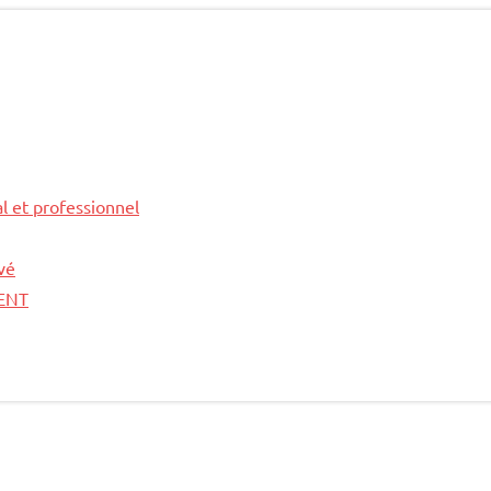
l et professionnel
vé
VENT