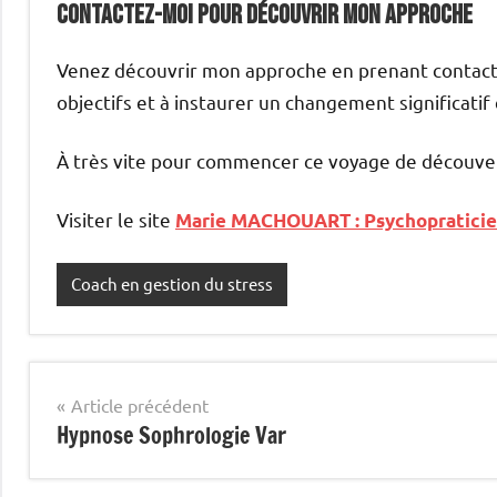
Contactez-Moi pour Découvrir Mon Approche
Venez découvrir mon approche en prenant contact a
objectifs et à instaurer un changement significatif 
À très vite pour commencer ce voyage de découver
Visiter le site
Marie MACHOUART : Psychopraticie
Coach en gestion du stress
Navigation
Article précédent
Hypnose Sophrologie Var
de
l’article