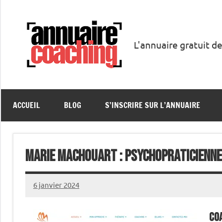
Aller
au
contenu
L'annuaire gratuit de
Annuaire
Coaching
ACCUEIL
BLOG
S’INSCRIRE SUR L’ANNUAIRE
Marie MACHOUART : Psychopraticienne
6 janvier 2024
annuairecoaching
Co