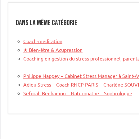
Dans la même catégorie
Coach-meditation
★
Bien-être & Acupression
Coaching en gestion du stress professionnel, parenta
Philippe Nappey – Cabinet Stress Manager à Saint-A
Adieu Stress – Coach RNCP PARIS – Charlène SOU
Seforah Benhamou – Naturopathe – Sophrologue