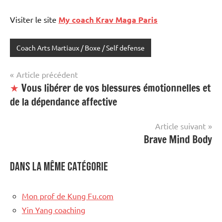
Visiter le site
My coach Krav Maga Paris
Coach Arts Martiaux / Boxe / Self defense
Navigation
Article précédent
★
Vous libérer de vos blessures émotionnelles et
de
de la dépendance affective
l’article
Article suivant
Brave Mind Body
Dans la même catégorie
Mon prof de Kung Fu.com
Yin Yang coaching