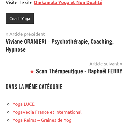
Visiter le site
Omkamala Yoga et Non Dualité
Coach Yoga
Navigation
Article précédent
Viviane GRANIERI – Psychothérapie, Coaching,
de
Hypnose
l’article
Article suivant
★
Scan Thérapeutique – Raphaël FERRY
Dans la même catégorie
Yoga LUCE
YogaVedia France et International
Yoga Reims – Graines de Yogi