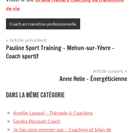
de vie
Coach en transition professionnelle
Navigation
Article précédent
Pauline Sport Training – Mehun-sur-Yèvre –
de
Coach sportif
l’article
Article suivant
Anne Helie – Énergéticienne
Dans la même catégorie
Amélie Lavaud – Thérapie & Coaching
Sandra Rocquet Coach
Je fais mon premier pas – Coaching et bilan de