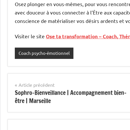
Osez plonger en vous-mêmes, pour vous rencontr
avec douceur à vous connecter à l’Être aux capacité
conscience de matérialiser vos désirs ardents et v
Visiter le site
Ose ta transformation – Coach, Th
Coach psycho-émotionnel
Navigation
Article précédent
Sophro-Bienveillance | Accompagnement bien-
de
être | Marseille
l’article