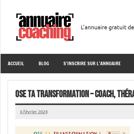
Aller
au
contenu
L'annuaire gratuit de
Annuaire
Coaching
ACCUEIL
BLOG
S’INSCRIRE SUR L’ANNUAIRE
Ose ta transformation – Coach, Thé
6 février 2024
annuairecoaching