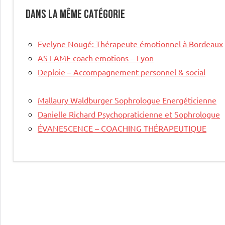
Dans la même catégorie
Evelyne Nougé: Thérapeute émotionnel à Bordeaux
AS I AME coach emotions – Lyon
Deploie – Accompagnement personnel & social
Mallaury Waldburger Sophrologue Energéticienne
Danielle Richard Psychopraticienne et Sophrologue
ÉVANESCENCE – COACHING THÉRAPEUTIQUE