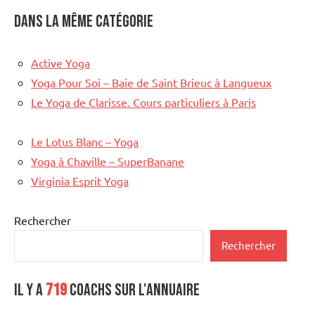
Dans la même catégorie
Active Yoga
Yoga Pour Soi – Baie de Saint Brieuc à Langueux
Le Yoga de Clarisse. Cours particuliers à Paris
Le Lotus Blanc – Yoga
Yoga à Chaville – SuperBanane
Virginia Esprit Yoga
Rechercher
Rechercher
Il y a
719
coachs sur l'annuaire