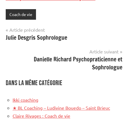
Coach de vie
Navigation
Article précédent
Julie Desgris Sophrologue
de
l’article
Article suivant
Danielle Richard Psychopraticienne et
Sophrologue
Dans la même catégorie
Ikki coaching
★
BL Coaching – Ludivine Bouedo – Saint Brieuc
Claire Rivages : Coach de vie