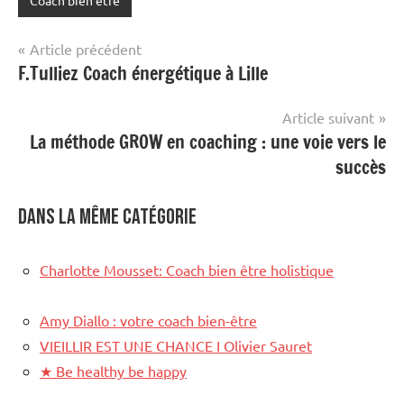
Coach bien être
Navigation
Article précédent
F.Tulliez Coach énergétique à Lille
de
l’article
Article suivant
La méthode GROW en coaching : une voie vers le
succès
Dans la même catégorie
Charlotte Mousset: Coach bien être holistique
Amy Diallo : votre coach bien-être
VIEILLIR EST UNE CHANCE I Olivier Sauret
★
Be healthy be happy