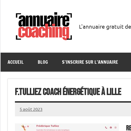
Aller
au
contenu
L'annuaire gratuit de
Annuaire
Coaching
ACCUEIL
BLOG
S’INSCRIRE SUR L’ANNUAIRE
F.Tulliez Coach énergétique à Lille
5 août 2023
annuairecoaching
re