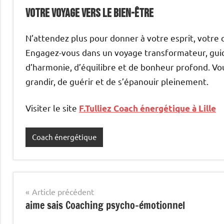
votre voyage vers le bien-être
N’attendez plus pour donner à votre esprit, votre c
Engagez-vous dans un voyage transformateur, guid
d’harmonie, d’équilibre et de bonheur profond. V
grandir, de guérir et de s’épanouir pleinement.
Visiter le site
F.Tulliez Coach énergétique à Lille
Coach énergétique
Navigation
Article précédent
aime sais Coaching psycho-émotionnel
de