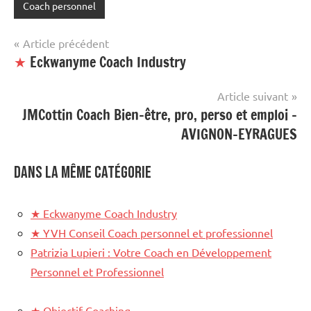
Coach personnel
Navigation
Article précédent
★
Eckwanyme Coach Industry
de
l’article
Article suivant
JMCottin Coach Bien-être, pro, perso et emploi –
AVIGNON-EYRAGUES
Dans la même catégorie
★
Eckwanyme Coach Industry
★
YVH Conseil Coach personnel et professionnel
Patrizia Lupieri : Votre Coach en Développement
Personnel et Professionnel
★
Objectif Coaching