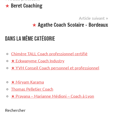
site
★
Beret Coaching
de
mis
en
l’article
Article suivant
avant
★
Agathe Coach Scolaire – Bordeaux
Dans la même catégorie
Chimère TALL Coach professionnel certifié
★
Eckwanyme Coach Industry
★
YVH Conseil Coach personnel et professionnel
★
Miryam Karama
Thomas Pelletier Coach
★
Prayana – Marianne Médioni – Coach à Lyon
Rechercher