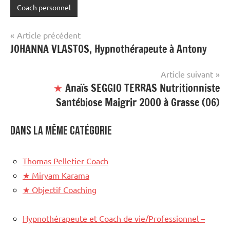
Coach personnel
Étiqueté
avec
Navigation
Article précédent
site
JOHANNA VLASTOS, Hypnothérapeute à Antony
de
mis
en
l’article
Article suivant
avant
★
Anaïs SEGGIO TERRAS Nutritionniste
Santébiose Maigrir 2000 à Grasse (06)
Dans la même catégorie
Thomas Pelletier Coach
★
Miryam Karama
★
Objectif Coaching
Hypnothérapeute et Coach de vie/Professionnel –