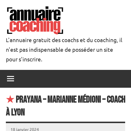
Aller
au
contenu
L'annuaire gratuit des coachs et du coaching, il
n'est pas indispensable de posséder un site
Annuaire
pour s'inscrire.
Coaching
★
Prayana – Marianne Médioni – Coach
à Lyon
18 janvier 2024