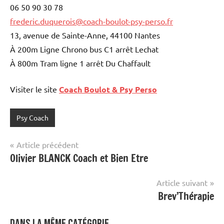
06 50 90 30 78
frederic.duquerois@coach-boulot-psy-perso.fr
13, avenue de Sainte-Anne, 44100 Nantes
À 200m Ligne Chrono bus C1 arrêt Lechat
À 800m Tram ligne 1 arrêt Du Chaffault
Visiter le site
Coach Boulot & Psy Perso
Psy Coach
Navigation
Article précédent
Olivier BLANCK Coach et Bien Etre
de
l’article
Article suivant
Brev’Thérapie
Dans la même catégorie