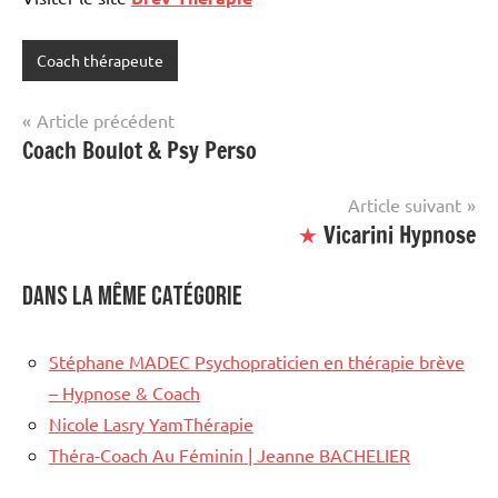
Coach thérapeute
Navigation
Article précédent
Coach Boulot & Psy Perso
de
l’article
Article suivant
★
Vicarini Hypnose
Dans la même catégorie
Stéphane MADEC Psychopraticien en thérapie brève
– Hypnose & Coach
Nicole Lasry YamThérapie
Théra-Coach Au Féminin | Jeanne BACHELIER