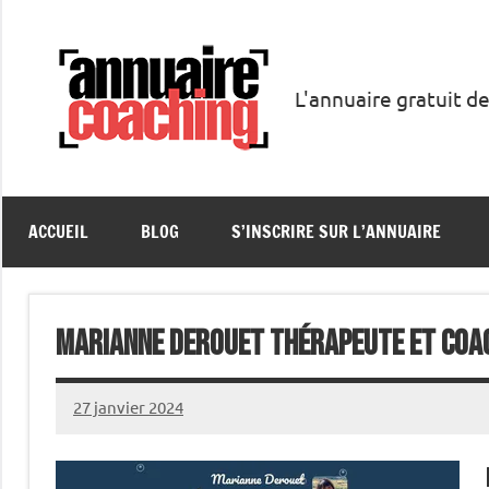
Aller
au
contenu
L'annuaire gratuit de
Annuaire
Coaching
ACCUEIL
BLOG
S’INSCRIRE SUR L’ANNUAIRE
Marianne Derouet Thérapeute et coa
27 janvier 2024
annuairecoaching