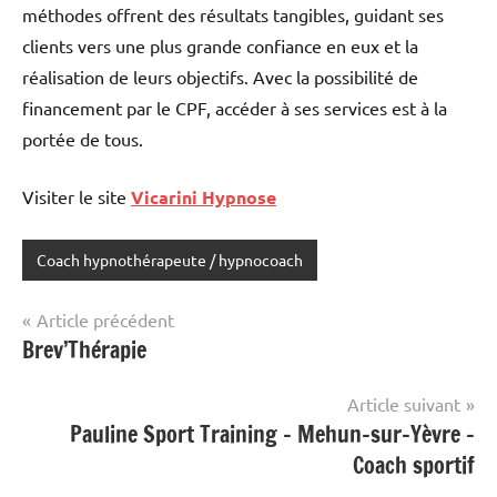
méthodes offrent des résultats tangibles, guidant ses
clients vers une plus grande confiance en eux et la
réalisation de leurs objectifs. Avec la possibilité de
financement par le CPF, accéder à ses services est à la
portée de tous.
Visiter le site
Vicarini Hypnose
Coach hypnothérapeute / hypnocoach
Étiqueté
avec
Navigation
Article précédent
site
Brev’Thérapie
de
mis
en
l’article
Article suivant
avant
Pauline Sport Training – Mehun-sur-Yèvre –
Coach sportif