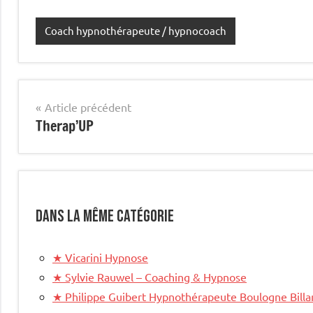
Coach hypnothérapeute / hypnocoach
Étiqueté
avec
site
mis
Navigation
Article précédent
en
Therap’UP
de
avant
l’article
Dans la même catégorie
★
Vicarini Hypnose
★
Sylvie Rauwel – Coaching & Hypnose
★
Philippe Guibert Hypnothérapeute Boulogne Billa