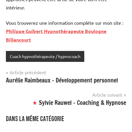
intérieur.
Vous trouverez une information complète sur mon site :
Philippe Guibert Hypnothérapeute Boulogne
Billancourt
Coach hypnothérapeute / hypnocoach
Étiqueté
avec
Navigation
Article précédent
site
Aurélie Raimbeaux – Développement personnel
de
mis
en
l’article
Article suivant
avant
★
Sylvie Rauwel – Coaching & Hypnose
Dans la même catégorie