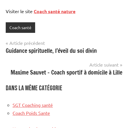
Visiter le site
Coach santé nature
Coach santé
Navigation
Article précédent
Guidance spirituelle, l’éveil du soi divin
de
l’article
Article suivant
Maxime Sauvet – Coach sportif à domicile à Lille
Dans la même catégorie
SGT Coaching santé
Coach Poids Sante