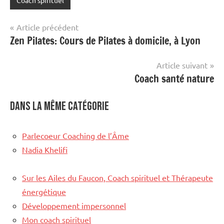
Coach spirituel
Navigation
Article précédent
Zen Pilates: Cours de Pilates à domicile, à Lyon
de
l’article
Article suivant
Coach santé nature
Dans la même catégorie
Parlecoeur Coaching de l’Âme
Nadia Khelifi
Sur les Ailes du Faucon, Coach spirituel et Thérapeute
énergétique
Développement impersonnel
Mon coach spirituel