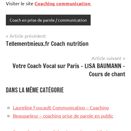
Visiter le site
Coaching communication
Coach en prise de parole / communication
Navigation
Article précédent
Tellementmieux.fr Coach nutrition
de
l’article
Article suivant
Votre Coach Vocal sur Paris – LISA BAUMANN –
Cours de chant
Dans la même catégorie
Laureline Foucault Communication – Coaching
Beauparleur – coaching prise de parole en public