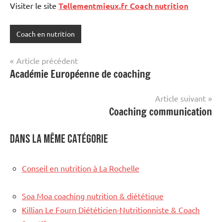
Visiter le site
Tellementmieux.fr Coach nutrition
Coach en nutrition
Navigation
Article précédent
Académie Européenne de coaching
de
l’article
Article suivant
Coaching communication
Dans la même catégorie
Conseil en nutrition à La Rochelle
Soa Moa coaching nutrition & diététique
Killian Le Fourn Diététicien-Nutritionniste & Coach