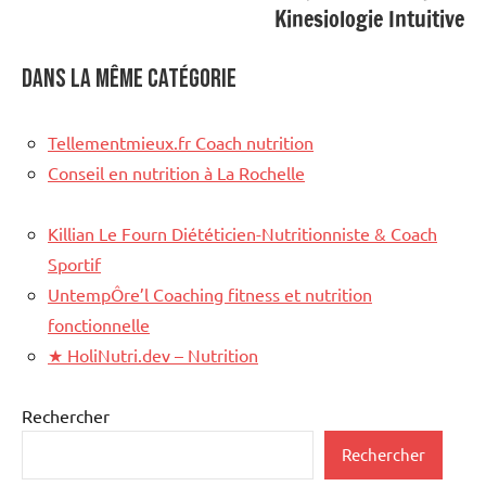
Kinesiologie Intuitive
Dans la même catégorie
Tellementmieux.fr Coach nutrition
Conseil en nutrition à La Rochelle
Killian Le Fourn Diététicien-Nutritionniste & Coach
Sportif
UntempÔre’l Coaching fitness et nutrition
fonctionnelle
★
HoliNutri.dev – Nutrition
Rechercher
Rechercher