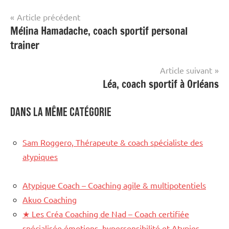
Navigation
Article précédent
Mélina Hamadache, coach sportif personal
de
trainer
l’article
Article suivant
Léa, coach sportif à Orléans
Dans la même catégorie
Sam Roggero, Thérapeute & coach spécialiste des
atypiques
Atypique Coach – Coaching agile & multipotentiels
Akuo Coaching
★
Les Créa Coaching de Nad – Coach certifiée
spécialisée émotions, hypersensibilité et Atypies