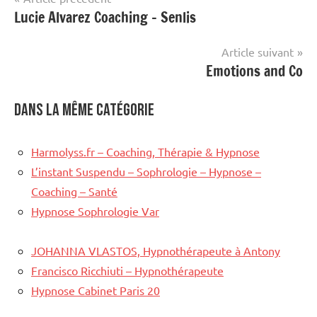
Lucie Alvarez Coaching – Senlis
de
l’article
Article suivant
Emotions and Co
Dans la même catégorie
Harmolyss.fr – Coaching, Thérapie & Hypnose
L’instant Suspendu – Sophrologie – Hypnose –
Coaching – Santé
Hypnose Sophrologie Var
JOHANNA VLASTOS, Hypnothérapeute à Antony
Francisco Ricchiuti – Hypnothérapeute
Hypnose Cabinet Paris 20