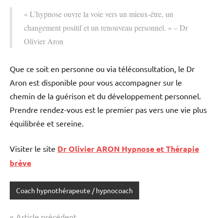
« L’hypnose ouvre la voie vers un mieux-être, un
changement positif et un renouveau personnel. » – Dr
Olivier Aron
Que ce soit en personne ou via téléconsultation, le Dr
Aron est disponible pour vous accompagner sur le
chemin de la guérison et du développement personnel.
Prendre rendez-vous est le premier pas vers une vie plus
équilibrée et sereine.
Visiter le site
Dr Olivier ARON Hypnose et Thérapie
brève
Coach hypnothérapeute / hypnocoach
Navigation
Article précédent