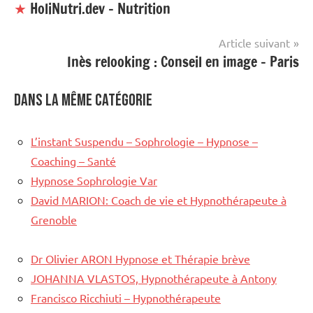
★
HoliNutri.dev – Nutrition
de
l’article
Article suivant
Inès relooking : Conseil en image – Paris
Dans la même catégorie
L’instant Suspendu – Sophrologie – Hypnose –
Coaching – Santé
Hypnose Sophrologie Var
David MARION: Coach de vie et Hypnothérapeute à
Grenoble
Dr Olivier ARON Hypnose et Thérapie brève
JOHANNA VLASTOS, Hypnothérapeute à Antony
Francisco Ricchiuti – Hypnothérapeute