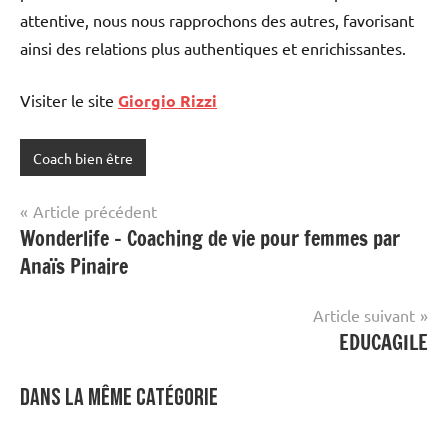
attentive, nous nous rapprochons des autres, favorisant
ainsi des relations plus authentiques et enrichissantes.
Visiter le site
Giorgio Rizzi
Coach bien être
Navigation
Article précédent
Wonderlife – Coaching de vie pour femmes par
de
Anaïs Pinaire
l’article
Article suivant
EDUCAGILE
Dans la même catégorie