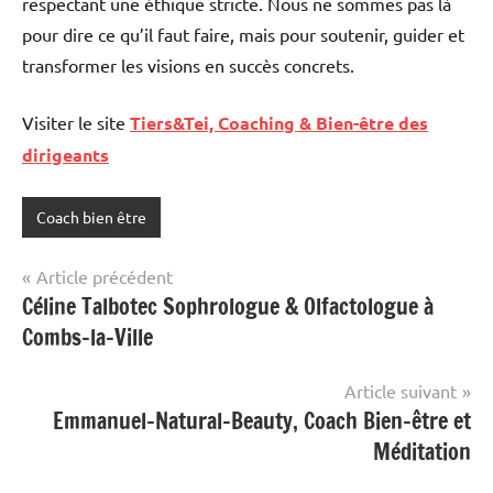
respectant une éthique stricte. Nous ne sommes pas là
pour dire ce qu’il faut faire, mais pour soutenir, guider et
transformer les visions en succès concrets.
Visiter le site
Tiers&Tei, Coaching & Bien-être des
dirigeants
Coach bien être
Navigation
Article précédent
Céline Talbotec Sophrologue & Olfactologue à
de
Combs-la-Ville
l’article
Article suivant
Emmanuel-Natural-Beauty, Coach Bien-être et
Méditation