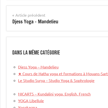
site
mis
Navigation
Article précédent
en
Djess Yoga – Mandelieu
de
avant
l’article
Dans la même catégorie
Djess Yoga – Mandelieu
★
Cours de Hatha yoga et formations à Mouans-Sar
Le Studio Surya – Studio Yoga & Sophrologie
NICARTS – Kundalini yoga, English, French
YOGA Libellule
Yogakarma