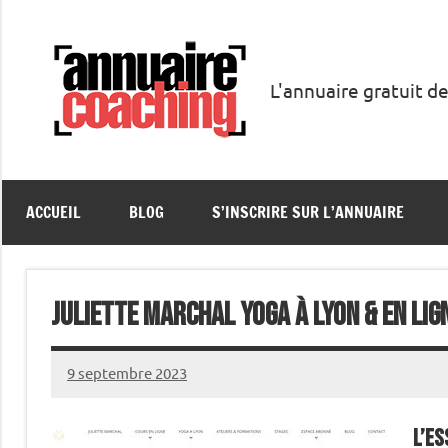
Aller
au
contenu
L'annuaire gratuit de
Annuaire
Coaching
ACCUEIL
BLOG
S’INSCRIRE SUR L’ANNUAIRE
Juliette Marchal Yoga à Lyon & en lig
9 septembre 2023
annuairecoaching
L’es