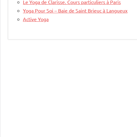
Le Yoga de Clarisse. Cours particuliers à Paris
Yoga Pour Soi – Baie de Saint Brieuc à Langueux
Active Yoga