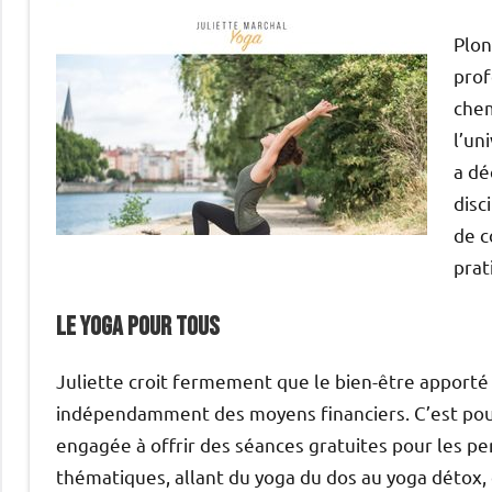
Plon
prof
che
l’un
a dé
disc
de c
prat
Le yoga pour tous
Juliette croit fermement que le bien-être apporté p
indépendamment des moyens financiers. C’est pourqu
engagée à offrir des séances gratuites pour les per
thématiques, allant du yoga du dos au yoga détox,