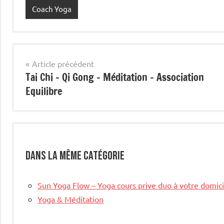
Coach Yoga
Navigation
Article précédent
Tai Chi – Qi Gong – Méditation – Association
de
Equilibre
l’article
Dans la même catégorie
Sun Yoga Flow – Yoga cours prive duo à votre domici
Yoga & Méditation