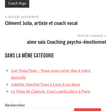
Coach Yoga
Navigation
Article précédent
Clément Julia, artiste et coach vocal
de
l’article
Article suivant
aime sais Coaching psycho-émotionnel
Dans la même catégorie
Sun Yoga Flow – Yoga cours prive duo à votre
domicile
Juliette Marchal Yoga à Lyon & en ligne
Le Yoga de Clarisse. Cours particuliers à Paris
Rechercher