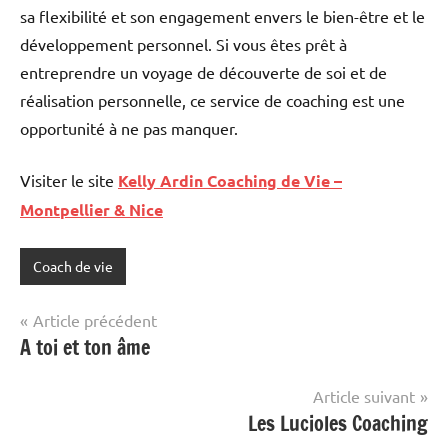
sa flexibilité et son engagement envers le bien-être et le
développement personnel. Si vous êtes prêt à
entreprendre un voyage de découverte de soi et de
réalisation personnelle, ce service de coaching est une
opportunité à ne pas manquer.
Visiter le site
Kelly Ardin Coaching de Vie –
Montpellier & Nice
Coach de vie
Navigation
Article précédent
A toi et ton âme
de
l’article
Article suivant
Les Lucioles Coaching