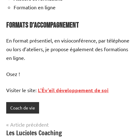
Formation en ligne
Formats d’Accompagnement
En format présentiel, en visioconférence, par téléphone
ou lors d’ateliers, je propose également des formations
en ligne.
Osez !
Visiter le site:
L’Év’eil développement de soi
Coach de vie
Navigation
Article précédent
Les Lucioles Coaching
de